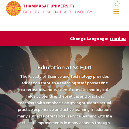
Change Language:
ภาษาไทย
Education at SCI-TU
The Faculty of Science and Technology provides
education through a teaching staff possessing
expertise in various scientific and technological
fields by blending theoretical and practical
teachings with emphasis on giving students actual
practice experience and active learning. In addition,
many subjects offer social service learning with life
skill self-improvements in many aspects through