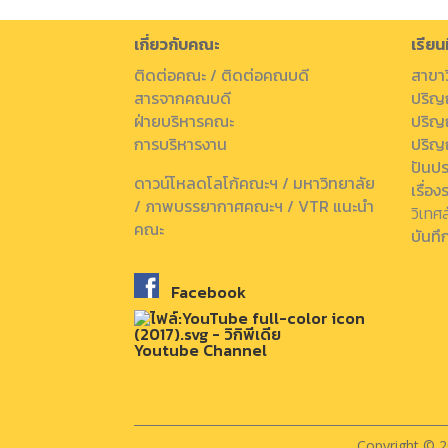
เกี่ยวกับคณะ
เรียน
ติดต่อคณะ / ติดต่อคณบดี
สาขา
สารจากคณบดี
ปริญ
ฝ่ายบริหารคณะ
ปริญ
การบริหารงาน
ปริญ
ปันปร
ดาวน์โหลดโลโก้คณะฯ / มหาวิทยาลัย
เรื่อ
/ ภาพบรรยากาศคณะฯ / VTR แนะนำ
วิเทศส
คณะ
บันทึ
Facebook
Youtube Channel
Copyright © 2