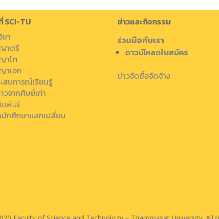
ที่ SCI-TU
ข่าวและกิจกรรม
วิชา
ร่วมมือกับเรา
ญาตรี
ดาวน์โหลดใบสมัคร
ญาโท
ญาเอก
ข่าวจัดซื้อจัดจ้าง
ะสบการณ์เรียนรู้
งราวจากศิษย์เก่า
ัมพันธ์
กนักศึกษาแลกเปลี่ยน
020 Faculty of Science and Technology – Thammasat University. All ri