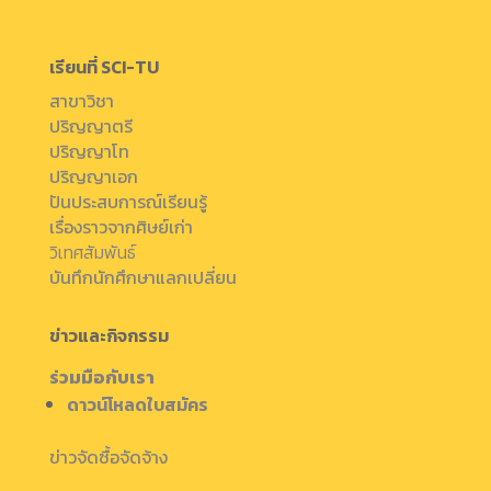
เรียนที่ SCI-TU
สาขาวิชา
ปริญญาตรี
ปริญญาโท
ปริญญาเอก
ปันประสบการณ์เรียนรู้
เรื่องราวจากศิษย์เก่า
วิเทศสัมพันธ์
บันทึกนักศึกษาแลกเปลี่ยน
ข่าวและกิจกรรม
ร่วมมือกับเรา
ดาวน์โหลดใบสมัคร
ข่าวจัดซื้อจัดจ้าง