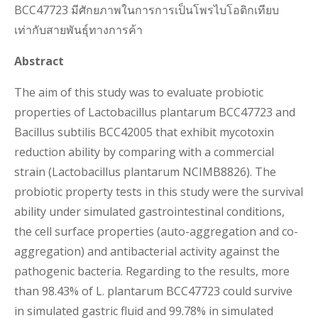
BCC47723 มีศักยภาพในการการเป็นโพรไบโอติกเทียบ
เท่ากับสายพันธุ์ทางการค้า
Abstract
The aim of this study was to evaluate probiotic
properties of Lactobacillus plantarum BCC47723 and
Bacillus subtilis BCC42005 that exhibit mycotoxin
reduction ability by comparing with a commercial
strain (Lactobacillus plantarum NCIMB8826). The
probiotic property tests in this study were the survival
ability under simulated gastrointestinal conditions,
the cell surface properties (auto-aggregation and co-
aggregation) and antibacterial activity against the
pathogenic bacteria. Regarding to the results, more
than 98.43% of L. plantarum BCC47723 could survive
in simulated gastric fluid and 99.78% in simulated